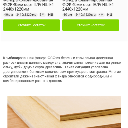
Фанера комбинированная
Фанера комбинированная
ФСФ 40мм сорт III/IV НШ Е1
ФСФ 40мм сорт IV/IV НШ Е1
2440x1220мм
2440x1220мм
40 мм
2440х1220 мм
3/4
НШ
40 мм
2440х1220 мм
4/4
НШ
Уточнить остаток
Уточнить остаток
Комбинированная фанера ФСФ из березы и хвои самая доступная
разновидность данного материала, значительно потеснившая на рынке
ольху, дуб и другие сорта древесины. Такая ситуация условлена
доступностью и большим количеством преимуществ материала. Многие
строители даже не знают какая фанера относится к однородным и
комбинированным разновидностям.