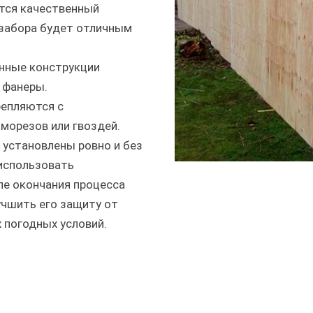
ется качественный
 забора будет отличным
нные конструкции
 фанеры.
репляются с
морезов или гвоздей.
 установлены ровно и без
использовать
ле окончания процесса
учшить его защиту от
 погодных условий.