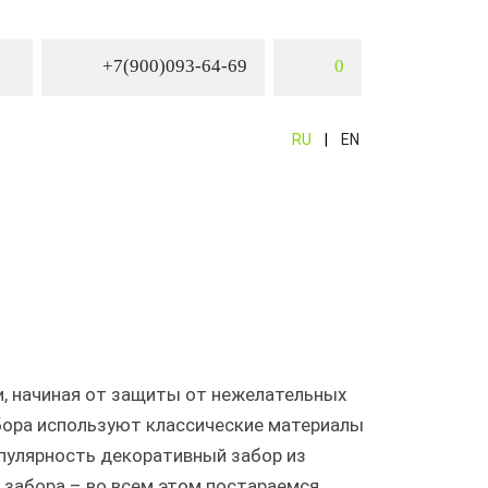
+7(900)093-64-69
0
RU
EN
и, начиная от защиты от нежелательных
бора используют классические материалы
опулярность декоративный забор из
 забора – во всем этом постараемся