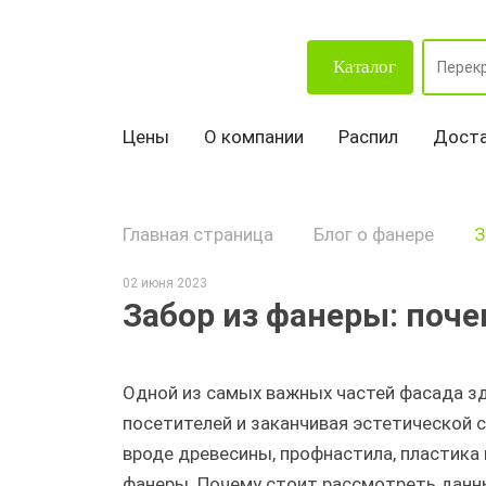
Каталог
Цены
О компании
Распил
Доста
Главная страница
Блог о фанере
З
02 июня 2023
Забор из фанеры: поче
Одной из самых важных частей фасада зд
посетителей и заканчивая эстетической 
вроде древесины, профнастила, пластика 
фанеры. Почему стоит рассмотреть данны