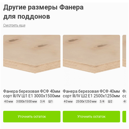
Другие размеры Фанера
для поддонов
Смотреть еще
Фанера березовая ФСФ 40мм
Фанера березовая ФСФ 40мм
Фа
сорт III/IV Ш1 Е1 3000x1500мм
сорт III/IV Ш2 Е1 2500x1250мм
сор
40 мм
3000х1500 мм
3/4
Ш1
40 мм
2500х1250 мм
3/4
Ш2
40 
Уточнить остаток
Уточнить остаток