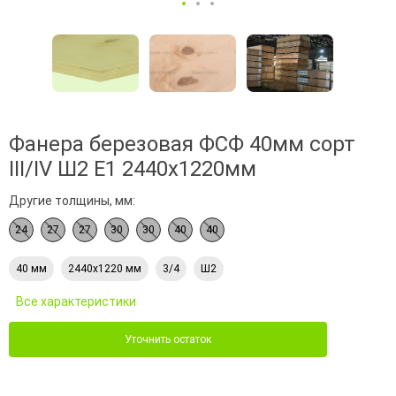
Фанера березовая ФСФ 40мм сорт
III/IV Ш2 Е1 2440x1220мм
Другие толщины, мм:
24
27
27
30
30
40
40
40 мм
2440х1220 мм
3/4
Ш2
Все характеристики
Уточнить остаток