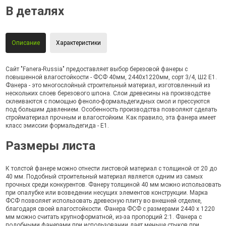
В деталях
Описание
Характеристики
Сайт "Fanera-Russia" предоставляет выбор березовой фанеры с
повышенной влагостойкости - ФСФ 40мм, 2440х1220мм, сорт 3/4, Ш2 Е1.
Фанера - это многослойный строительный материал, изготовленный из
нескольких слоев березового шпона. Слои древесины на производстве
склеиваются с помощью феноло-формальдегидных смол и прессуются
под большим давлением. Особенность производства позволяют сделать
стройматериал прочным и влагостойким. Как правило, эта фанера имеет
класс эмиссии формальдегида - Е1.
Размеры листа
К толстой фанере можно отнести листовой материал с толщиной от 20 до
40 мм. Подобный строительный материал является одним из самых
прочных среди конкурентов. Фанеру толщиной 40 мм можно использовать
при опалубке или возведении несущих элементов конструкции. Марка
ФСФ позволяет использовать древесную плиту во внешней отделке,
благодаря своей влагостойкости. Фанера ФСФ с размерами 2440 х 1220
мм можно считать крупноформатной, из-за пропорций 2:1. Фанера с
подобными фанерами при использовании дает меньше стыков при